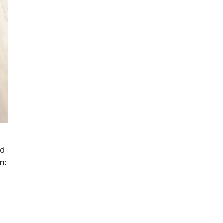
ad
n: