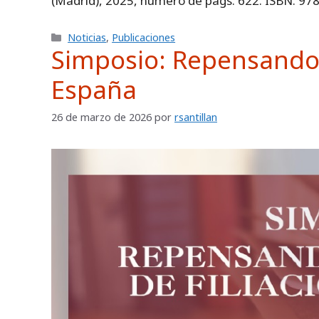
(Madrid), 2025, número de págs. 622. ISBN. 97
Categorías
Noticias
,
Publicaciones
Simposio: Repensando 
España
26 de marzo de 2026
por
rsantillan