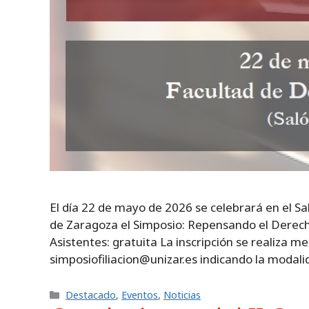
El día 22 de mayo de 2026 se celebrará en el S
de Zaragoza el Simposio: Repensando el Derecho d
Asistentes: gratuita La inscripción se realiza m
simposiofiliacion@unizar.es indicando la modal
Categorías
Destacado
,
Eventos
,
Noticias