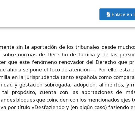
Enlace en 
mente sin la aportación de los tribunales desde muchos
as sobre normas de Derecho de familia y de las perso
er que este fenómeno renovador del Derecho que provo
 que ahora se pone el foco de atención—. Por ello, esta o
ilia en la jurisprudencia tanto española como comparad
rnidad y gestación subrogada, adopción, alimentos, y m
 tal propósito, cuenta con las aportaciones de más
ndes bloques que coinciden con los mencionados ejes tem
leva por título «Desfaziendo y (en algún caso) faziendo e