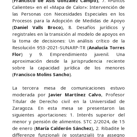
(
Francisco de Asis Gonzalez Campo)
, 7. «Puntos
Calientes» en el «Mapa de Calor»: Intervención de
las Personas con Necesidades Especiales en los
Procesos para la Adopción de Medidas de Apoyo
(
Daniel Valls Broco
), 8. Desafíos jurídicos y
registrales en la transición al modelo de apoyos en
la toma de decisiones: Un análisis crítico de la
Resolución 953-2021-SUNARP-TR (
Analucía Torres
Flor
) y 9. Emprendimiento juvenil. Una
aproximación desde la jurisprudencia reciente
sobre la capacidad jurídica de los menores
(
Francisco Molins Sancho
).
La tercera mesa de comunicaciones estuvo
moderada por
Javier Martínez Calvo
, Profesor
Titular de Derecho civil en la Universidad de
Zaragoza. En esta mesa se presentaron las
siguientes aportaciones: 1. Interés superior del
menor y pensión de alimentos. STC 2/2024, de 15
de enero (
María Calderón Sánchez
), 2. Ribadite le
differenze funzionali (e sostanziali) tra assegno