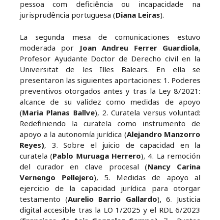
pessoa com deficiência ou incapacidade na
jurisprudência portuguesa (
Diana Leiras
).
La segunda mesa de comunicaciones estuvo
moderada por
Joan Andreu Ferrer Guardiola
,
Profesor Ayudante Doctor de Derecho civil en la
Universitat de les Illes Balears. En ella se
presentaron las siguientes aportaciones: 1. Poderes
preventivos otorgados antes y tras la Ley 8/2021:
alcance de su validez como medidas de apoyo
(
Maria Planas Ballve
), 2. Curatela versus voluntad:
Redefiniendo la curatela como instrumento de
apoyo a la autonomía jurídica (
Alejandro Manzorro
Reyes)
, 3. Sobre el juicio de capacidad en la
curatela (
Pablo Muruaga Herrero
), 4. La remoción
del curador en clave procesal (
Nancy Carina
Vernengo Pellejero
), 5. Medidas de apoyo al
ejercicio de la capacidad jurídica para otorgar
testamento (
Aurelio Barrio Gallardo
), 6. Justicia
digital accesible tras la LO 1/2025 y el RDL 6/2023