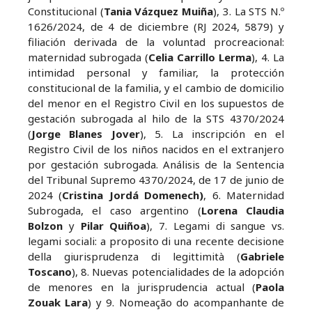
Constitucional (
Tania Vázquez Muiña
), 3. La STS N.º
1626/2024, de 4 de diciembre (RJ 2024, 5879) y
filiación derivada de la voluntad procreacional:
maternidad subrogada (
Celia Carrillo Lerma
), 4. La
intimidad personal y familiar, la protección
constitucional de la familia, y el cambio de domicilio
del menor en el Registro Civil en los supuestos de
gestación subrogada al hilo de la STS 4370/2024
(
Jorge Blanes Jover
), 5. La inscripción en el
Registro Civil de los niños nacidos en el extranjero
por gestación subrogada. Análisis de la Sentencia
del Tribunal Supremo 4370/2024, de 17 de junio de
2024 (
Cristina Jordá Domenech)
, 6. Maternidad
Subrogada, el caso argentino (
Lorena Claudia
Bolzon
y
Pilar Quiñoa
), 7. Legami di sangue vs.
legami sociali: a proposito di una recente decisione
della giurisprudenza di legittimità (
Gabriele
Toscano
), 8. Nuevas potencialidades de la adopción
de menores en la jurisprudencia actual (
Paola
Zouak Lara
) y 9. Nomeação do acompanhante de