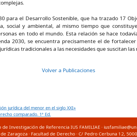
complejas.
030 para el Desarrollo Sostenible, que ha trazado 17 Ob
ca, social y ambiental, al mismo tiempo que constituy
personas en todo el mundo. Esta relación se hace todav
enda 2030, se encuentra precisamente el de fortalecer 
jurídicas tradicionales a las necesidades que suscitan las
Volver a Publicaciones
ón jurídica del menor en el siglo XXI»
Derecho comparado. 1ª Ed.
 de Investigación de Referencia IUS FAMILIAE · iusfamiliae@uni
 de Zaragoza · Facultad de Derecho · C/ Pedro Cerbuna 12, 5000